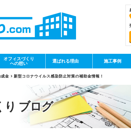
オフィスづくり
選ばれる理由
施工事例
への想い
助成金
新型コロナウイルス感染防止対策の補助金情報！
くり
ブログ